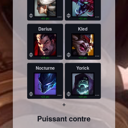
...
...
+65 pts
+32 pts
Darius
Kled
...
...
+24 pts
+23 pts
Nocturne
Yorick
...
...
+23 pts
+20 pts
+
Puissant contre