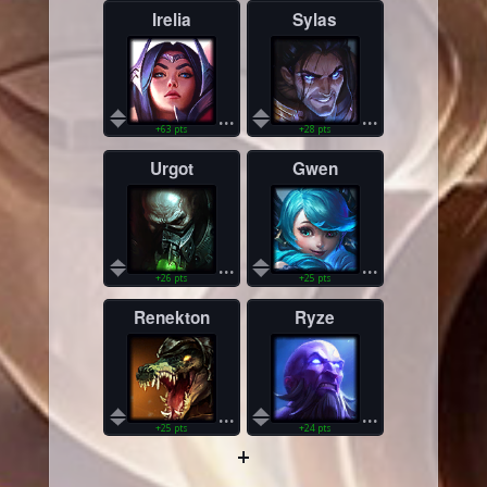
Irelia
Sylas
...
...
+63 pts
+28 pts
Urgot
Gwen
...
...
+26 pts
+25 pts
Renekton
Ryze
...
...
+25 pts
+24 pts
+