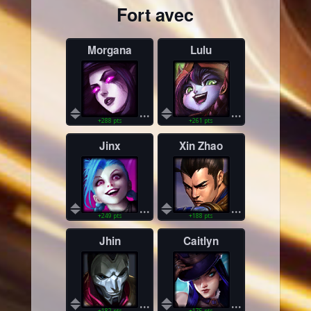
Fort avec
Morgana
Lulu
...
...
+288 pts
+261 pts
Jinx
Xin Zhao
...
...
+249 pts
+188 pts
Jhin
Caitlyn
...
...
+182 pts
+175 pts