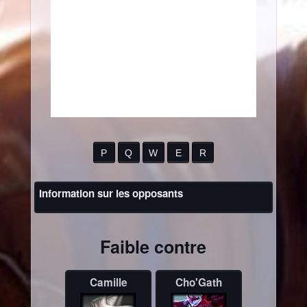
P
Q
W
E
R
Information sur les opposants
Faible contre
Camille
Cho'Gath