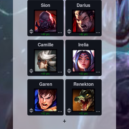
Sion
Darius
...
...
+49 pts
+42 pts
Camille
Irelia
...
...
+39 pts
+33 pts
Garen
Renekton
...
...
+32 pts
+32 pts
+