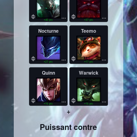
...
...
+40 pts
+37 pts
Nocturne
Teemo
...
...
+27 pts
+17 pts
Quinn
Warwick
...
...
+16 pts
+16 pts
+
Puissant contre