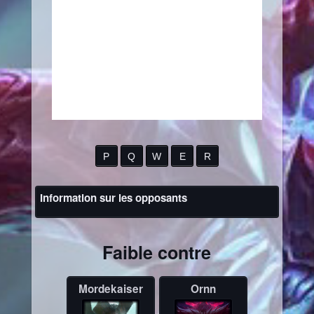
P
Q
W
E
R
Information sur les opposants
Faible contre
Mordekaiser
Ornn