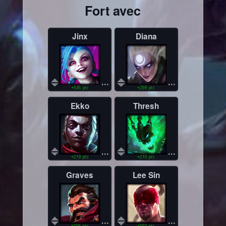
Fort avec
Jinx
Diana
...
...
+345 pts
+298 pts
Ekko
Thresh
...
...
+219 pts
+210 pts
Graves
Lee Sin
...
...
+196 pts
+191 pts