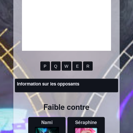
P
Q
W
E
R
Information sur les opposants
Faible contre
Nami
Séraphine