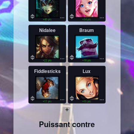
...
...
+40 pts
+34 pts
Nidalee
Braum
...
...
+22 pts
+18 pts
Fiddlesticks
Lux
...
...
+17 pts
+15 pts
+
Puissant contre