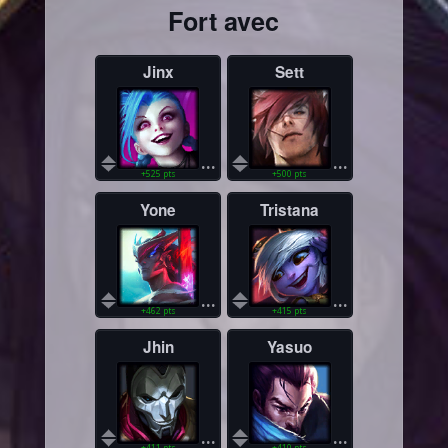
Fort avec
Jinx
Sett
...
...
+525 pts
+500 pts
Yone
Tristana
...
...
+462 pts
+415 pts
Jhin
Yasuo
...
...
+411 pts
+410 pts