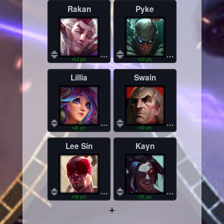
Rakan
Pyke
...
...
+54 pts
+50 pts
Lillia
Swain
...
...
+45 pts
+39 pts
Lee Sin
Kayn
...
...
+38 pts
+36 pts
+