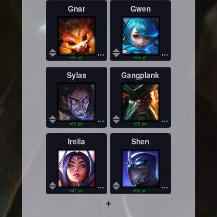
Gnar
Gwen
...
...
+93 pts
+64 pts
Sylas
Gangplank
...
...
+63 pts
+59 pts
Irelia
Shen
...
...
+47 pts
+36 pts
+