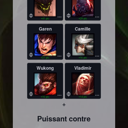
...
...
+41 pts
+29 pts
Garen
Camille
...
...
+27 pts
+16 pts
Wukong
Vladimir
...
...
+16 pts
+14 pts
+
Puissant contre