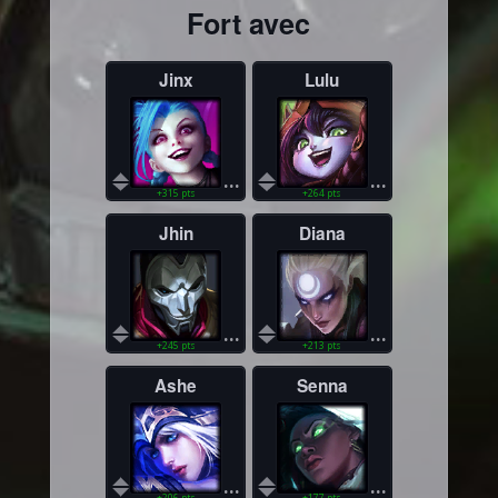
Fort avec
Jinx
Lulu
...
...
+315 pts
+264 pts
Jhin
Diana
...
...
+245 pts
+213 pts
Ashe
Senna
...
...
+206 pts
+177 pts