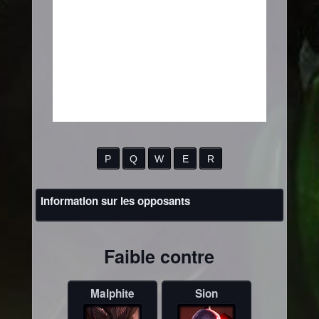
P
Q
W
E
R
Information sur les opposants
Faible contre
Malphite
Sion