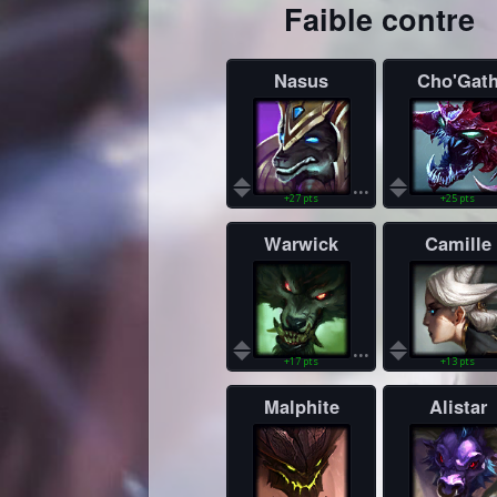
Faible contre
Nasus
Cho'Gat
...
+27 pts
+25 pts
Warwick
Camille
...
+17 pts
+13 pts
Malphite
Alistar