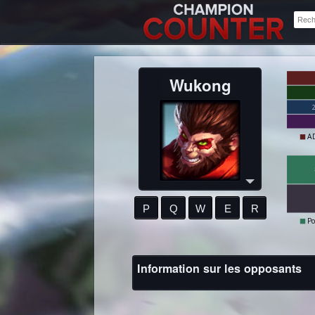
Wukong
A
P
Q
W
E
R
Po
Information sur les opposants