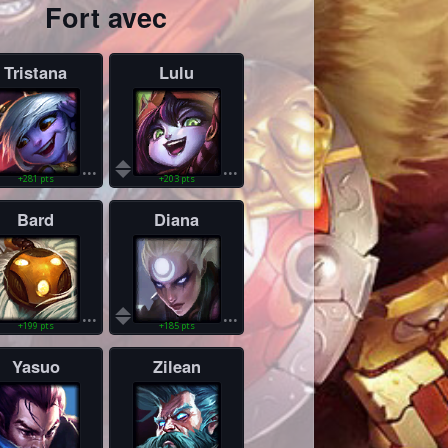
Fort avec
Tristana
Lulu
...
...
+281 pts
+203 pts
Bard
Diana
...
...
+199 pts
+185 pts
Yasuo
Zilean