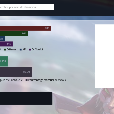
8/10
5/10
2/10
3/10
D
Défense
AP
Difficulté
#108
55.0%
pularité mensuelle
Pourcentage mensuel de victoires