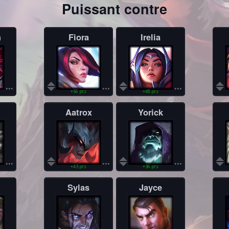
Puissant contre
h
Fiora
Irelia
...
...
...
+56 pts
+48 pts
Aatrox
Yorick
...
...
...
+43 pts
+36 pts
Sylas
Jayce