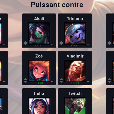
Puissant contre
e
Akali
Tristana
...
...
...
+31 pts
+20 pts
Zoé
Vladimir
...
...
...
+18 pts
+16 pts
Irelia
Twitch