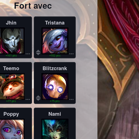
Fort avec
Jhin
Tristana
...
...
+161 pts
+102 pts
Teemo
Blitzcrank
...
...
+77 pts
+75 pts
Poppy
Nami