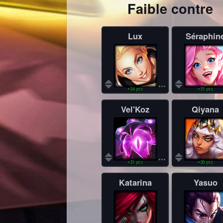
Faible contre
Lux
Séraphin
...
+34 pts
+31 pts
Vel'Koz
Qiyana
...
+31 pts
+30 pts
Katarina
Yasuo