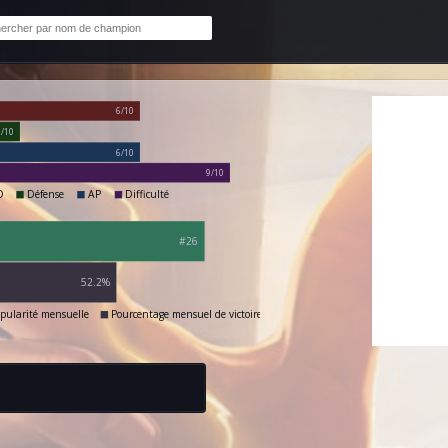
6/10
2/10
6/10
9/10
D
Défense
AP
Difficulté
#26
52.2%
pularité mensuelle
Pourcentage mensuel de victoires