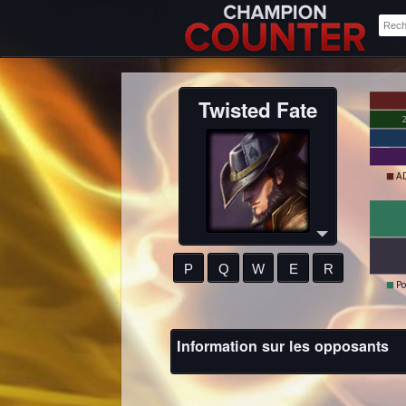
Twisted Fate
A
P
Q
W
E
R
Po
Information sur les opposants