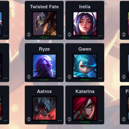
Twisted Fate
Irelia
...
...
...
+30 pts
+24 pts
Ryze
Gwen
...
...
...
+22 pts
+14 pts
Aatrox
Katarina
F
...
...
...
+12 pts
+12 pts