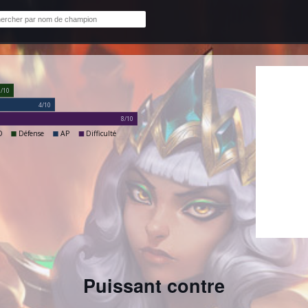
2/10
4/10
8/10
D
Défense
AP
Difficulté
Puissant contre