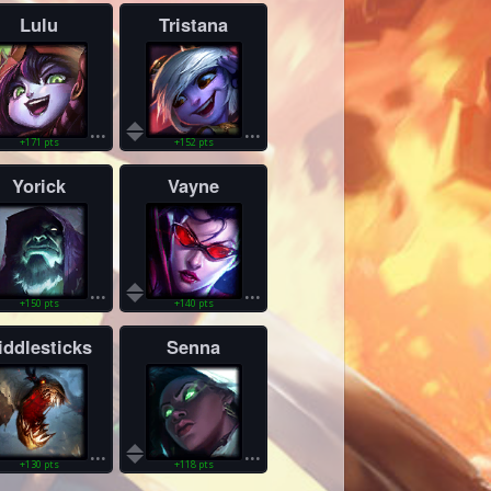
Lulu
Tristana
...
...
+171 pts
+152 pts
Yorick
Vayne
...
...
+150 pts
+140 pts
iddlesticks
Senna
...
...
+130 pts
+118 pts