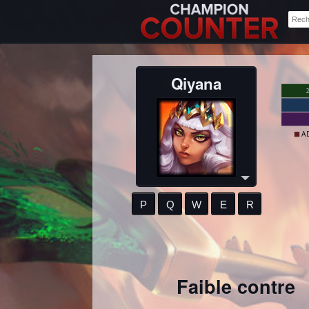
Qiyana
0/10
A
P
Q
W
E
R
Faible contre