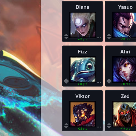
Diana
Yasuo
...
+43 pts
+33 pts
Fizz
Ahri
...
+31 pts
+30 pts
Viktor
Zed
...
+26 pts
+19 pts