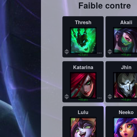
Faible contre
Thresh
Akali
...
+23 pts
+18 pts
Katarina
Jhin
...
+18 pts
+14 pts
Lulu
Neeko