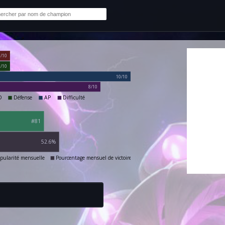
2/10
2/10
10/10
8/10
D
Défense
AP
Difficulté
#81
52.6%
pularité mensuelle
Pourcentage mensuel de victoires