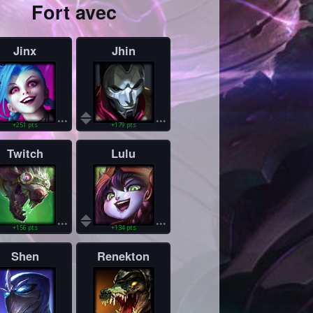
Fort avec
Jinx
Jhin
...
...
+251 pts
+179 pts
Twitch
Lulu
...
...
+156 pts
+134 pts
Shen
Renekton