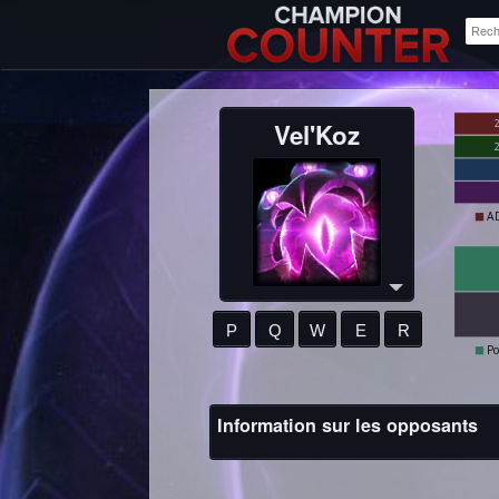
Vel'Koz
A
P
Q
W
E
R
Po
Information sur les opposants