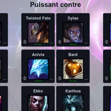
Puissant contre
Twisted Fate
Sylas
...
...
...
+31 pts
+29 pts
Anivia
Bard
...
...
...
+24 pts
+22 pts
Ekko
Karthus