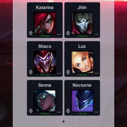
Katarina
Jhin
...
...
+206 pts
+158 pts
Shaco
Lux
...
...
+157 pts
+145 pts
Senna
Nocturne
...
...
+136 pts
+125 pts
+