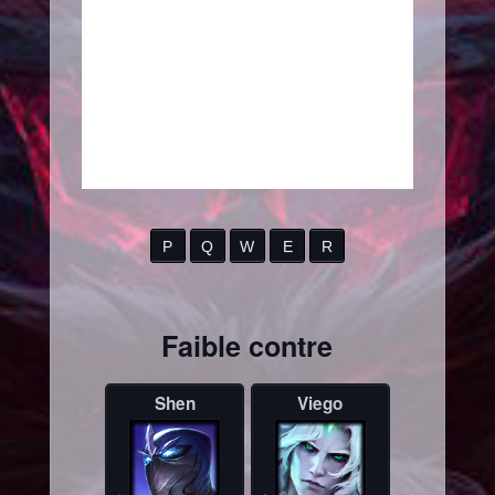
P
Q
W
E
R
Faible contre
Shen
Viego