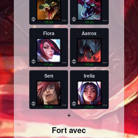
...
...
+38 pts
+36 pts
Fiora
Aatrox
...
...
+31 pts
+30 pts
Sett
Irelia
...
...
+30 pts
+29 pts
+
Fort avec