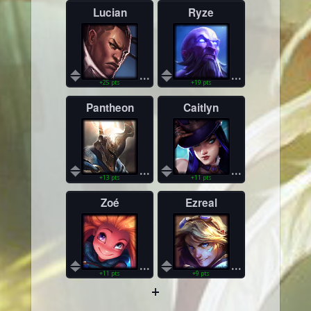
Lucian
Ryze
...
...
+25 pts
+19 pts
Pantheon
Caitlyn
...
...
+13 pts
+11 pts
Zoé
Ezreal
...
...
+11 pts
+9 pts
+