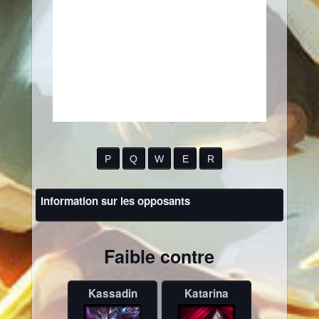
P
Q
W
E
R
Information sur les opposants
Faible contre
Kassadin
Katarina