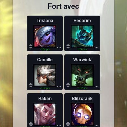
Fort avec
Tristana
Hecarim
...
...
+164 pts
+136 pts
Camille
Warwick
...
...
+132 pts
+132 pts
Rakan
Blitzcrank
...
...
+114 pts
+112 pts