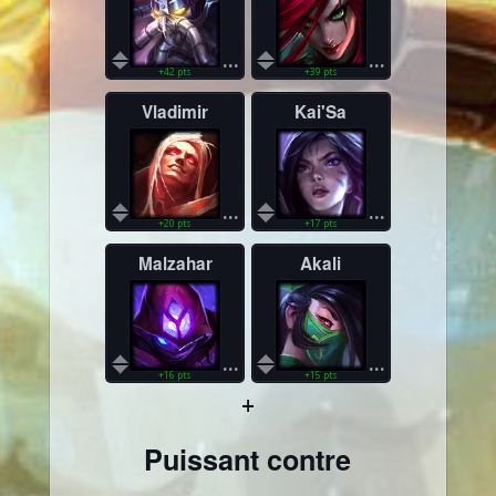
...
...
+42 pts
+39 pts
Vladimir
Kai'Sa
...
...
+20 pts
+17 pts
Malzahar
Akali
...
...
+16 pts
+15 pts
+
Puissant contre