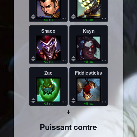
...
...
+46 pts
+41 pts
Shaco
Kayn
...
...
+29 pts
+25 pts
Zac
Fiddlesticks
...
...
+23 pts
+15 pts
+
Puissant contre