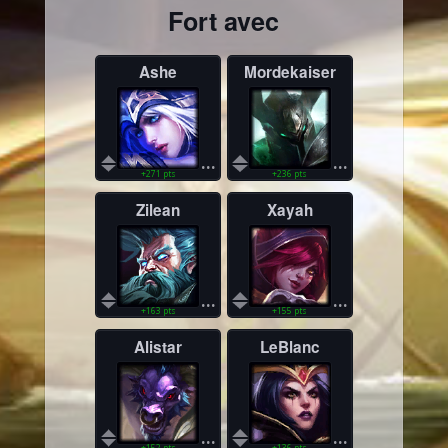
Fort avec
Ashe
Mordekaiser
...
...
+271 pts
+236 pts
Zilean
Xayah
...
...
+163 pts
+155 pts
Alistar
LeBlanc
...
...
+152 pts
+136 pts