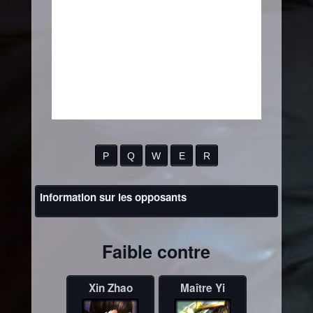
P
Q
W
E
R
Information sur les opposants
Faible contre
Xin Zhao
Maître Yi