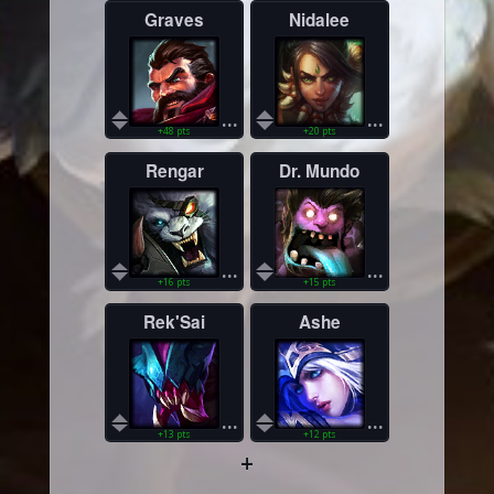
Graves
Nidalee
...
...
+48 pts
+20 pts
Rengar
Dr. Mundo
...
...
+16 pts
+15 pts
Rek'Sai
Ashe
...
...
+13 pts
+12 pts
+